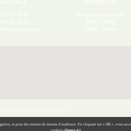
Contact
Horaires
5 62 61 11 19
Du lundi au dimanche
6 13 16 39 29
9h00 - 12h00
ct@lebouscasse.fr
14h00 - 19h00
ENTIALITÉ
FORMULAIRE DE CONTACT
gation, et pour des raisons de mesure d’audience. En cliquant sur « OK », vous accept
cookies
cliquez-ici