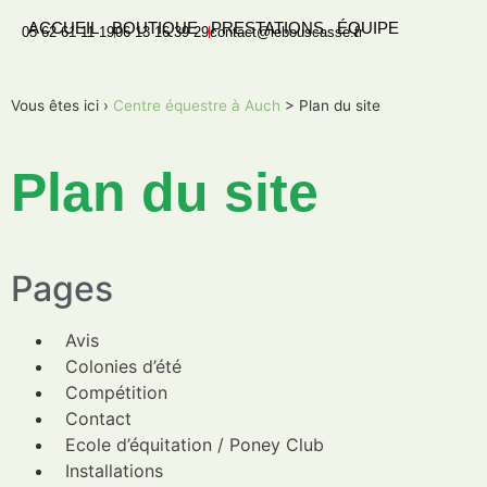
ACCUEIL
BOUTIQUE
PRESTATIONS
ÉQUIPE
05 62 61 11 19
06 13 16 39 29
contact@lebouscasse.fr
Vous êtes ici ›
Centre équestre à Auch
>
Plan du site
Plan du site
Pages
Avis
Colonies d’été
Compétition
Contact
Ecole d’équitation / Poney Club
Installations