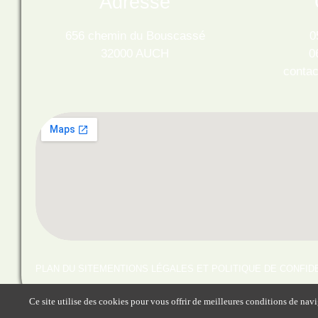
Adresse
656 chemin du Bouscassé
0
32000 AUCH
0
conta
PLAN DU SITE
MENTIONS LÉGALES ET POLITIQUE DE CONFID
Ce site utilise des cookies pour vous offrir de meilleures conditions de navi